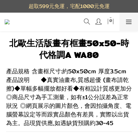
超取599元免運，宅配1000元免運
北歐生活版畫有框畫50x50-時
代格調A WA80
產品規格 含畫框尺寸:約50x50cm 厚度3.5cm
產品說明	◆真實油畫布,質感超優 (畫布請乾
擦)◆單幅多幅擺放都好看◆有框設計質感更加分
◎商品尺寸為手工測量，如有±1公分誤差為正常
狀況 ◎網頁展示的圖片顏色，會因拍攝角度、電
腦螢幕設定等而跟實品顏色有差異，實際以出貨
為主。品現貨供應,如遇缺貨預購約30-45