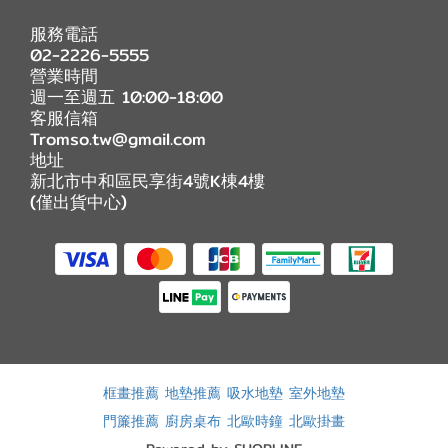
服務電話
02-2226-5555
營業時間
週一至週五 10:00-18:00
客服信箱
Tromso.tw@gmail.com
地址
新北市中和區民享街4號K棟4樓
(僅出貨中心)
框畫推薦
地墊推薦
吸水地墊
室外地墊
門簾推薦
廚房桌布
北歐時鐘
北歐掛畫